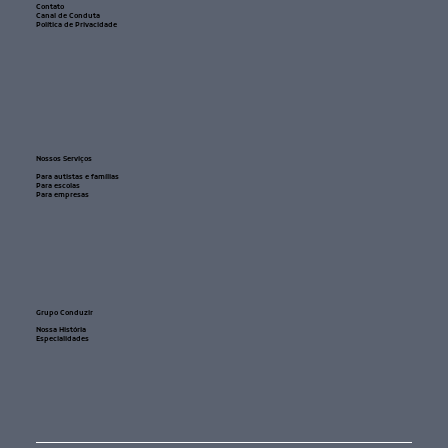
Contato
Canal de Conduta
Política de Privacidade
Nossos Serviços
Para autistas e famílias
Para escolas
Para empresas
Grupo Conduzir
Nossa História
Especialidades