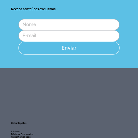
Receba conteúdos exclusivos
Superdotação: o que é, quais os tipos
e como identificar
Enviar
Links Rápidos
Clínicas
Dúvidas Frequentes
Trabalhe Conosco