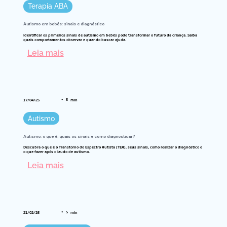
Terapia ABA
Autismo em bebês: sinais e diagnóstico
Identificar os primeiros sinais de autismo em bebês pode transformar o futuro da criança. Saiba
quais comportamentos observar e quando buscar ajuda.
Leia mais
•
5
17/04/25
min
Autismo
Autismo: o que é, quais os sinais e como diagnosticar?
Descubra o que é o Transtorno do Espectro Autista (TEA), seus sinais, como realizar o diagnóstico e
o que fazer após o laudo de autismo.
Leia mais
•
5
21/02/25
min