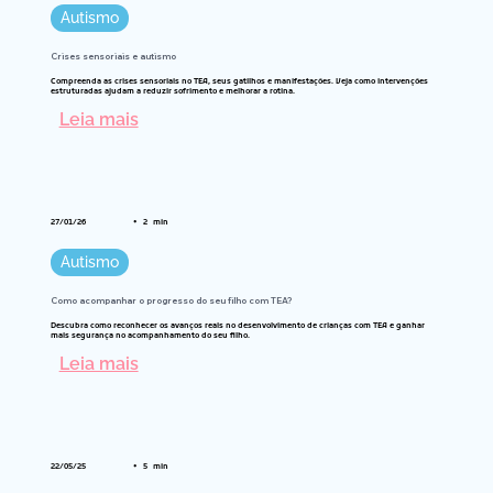
Autismo
Crises sensoriais e autismo
Compreenda as crises sensoriais no TEA, seus gatilhos e manifestações. Veja como intervenções
estruturadas ajudam a reduzir sofrimento e melhorar a rotina.
Leia mais
•
2
27/01/26
min
Autismo
Como acompanhar o progresso do seu filho com TEA?
Descubra como reconhecer os avanços reais no desenvolvimento de crianças com TEA e ganhar
mais segurança no acompanhamento do seu filho.
Leia mais
•
5
22/05/25
min