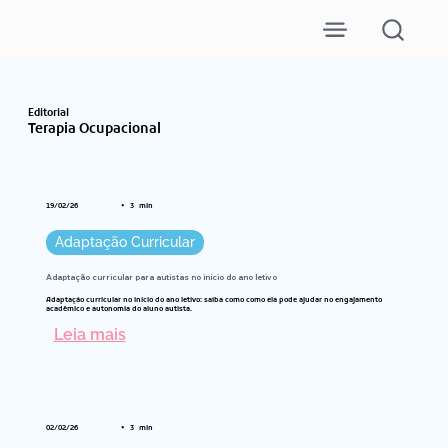
Editorial
Terapia Ocupacional
•
3
19/02/26
min
Adaptação Curricular
Adaptação curricular para autistas no início do ano letivo
Adaptação curricular no início do ano letivo: saiba como como ela pode ajudar no engajamento
acadêmico e autonomia do aluno autista.
Leia mais
•
3
02/02/26
min