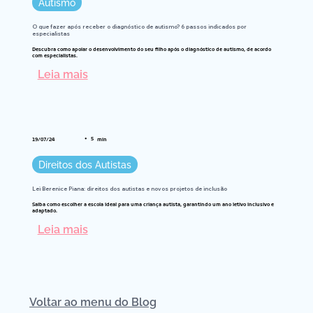
Autismo
O que fazer após receber o diagnóstico de autismo? 6 passos indicados por
especialistas
Descubra como apoiar o desenvolvimento do seu filho após o diagnóstico de autismo, de acordo
com especialistas.
Leia mais
•
5
19/07/24
min
Direitos dos Autistas
Lei Berenice Piana: direitos dos autistas e novos projetos de inclusão
Saiba como escolher a escola ideal para uma criança autista, garantindo um ano letivo inclusivo e
adaptado.
Leia mais
Voltar ao menu do Blog