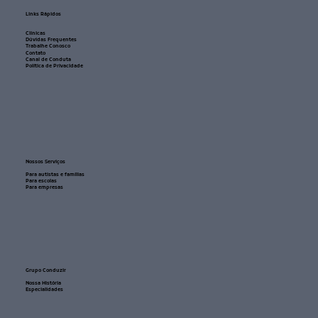
Links Rápidos
Clínicas
Dúvidas Frequentes
Trabalhe Conosco
Contato
Canal de Conduta
Política de Privacidade
Nossos Serviços
Para autistas e famílias
Para escolas
Para empresas
Grupo Conduzir
Nossa História
Especialidades