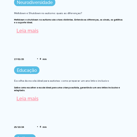
Neurodiversidade
Meltdown e Shutdown no autismo: quais as diferenças?
Meltdown e shutdown no autismo são crises distintas. Entenda as diferenças, os sinais, os gatilhos
e o suporte ideal.
Leia mais
•
8
17/01/25
min
Educação
Escolha da escola ideal para autistas: como preparar um ano letivo inclusivo
Saiba como escolher a escola ideal para uma criança autista, garantindo um ano letivo inclusivo e
adaptado.
Leia mais
•
4
25/10/24
min